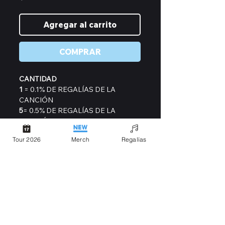
Agregar al carrito
COMPRAR
CANTIDAD
1
= 0.1% DE REGALÍAS DE LA
CANCIÓN
5
= 0.5% DE REGALÍAS DE LA
CANCIÓN
10
= 1% DE REGALÍAS DE LA
Tour 2026
Merch
Regalías
CANCIÓN
y así sucesivamente...
Al adquirir exitosamente tu
porcentaje, te llegará un correo de
confirmación con las instrucciones
para que comiences a generar
regalías de esta canción!