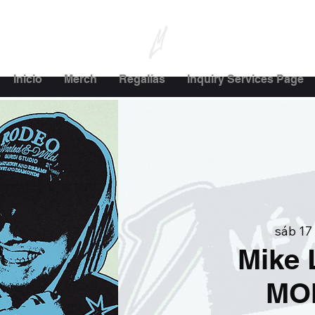
Inicio
Merch
Regalías
Inquiry Services Page
sáb 17
Mike 
MO