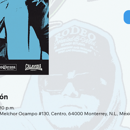
ión
:30 p.m.
 Melchor Ocampo #130, Centro, 64000 Monterrey, N.L., Méxi